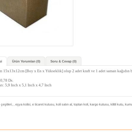
si
Ürün Yorumları (0)
Soru & Cevap (0)
arı 15x13x12cm [Boy x En x Yükseklik] olup 2 adet kraft ve 1 adet saman kağıdın 
 0,78 Ds.
rı: 5,9 Inch x 5,1 Inch x 4,7 Inch
 çeşitleri
,
,
eşya kolisi
,
e ticaret kutusu
,
koli satın al
,
toptan koli
,
kargo kutusu
,
kilitli kutu
,
kuma