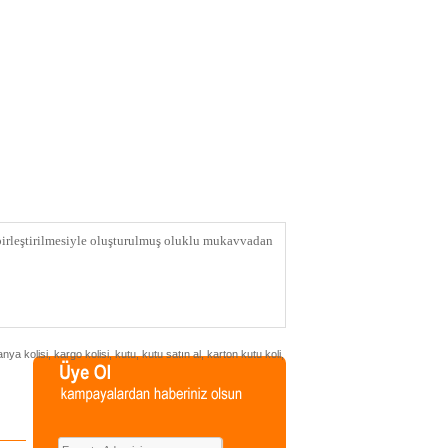
birleştirilmesiyle oluşturulmuş oluklu mukavvadan
nya kolisi
,
kargo kolisi
,
kutu
,
kutu satın al
,
karton kutu koli
,