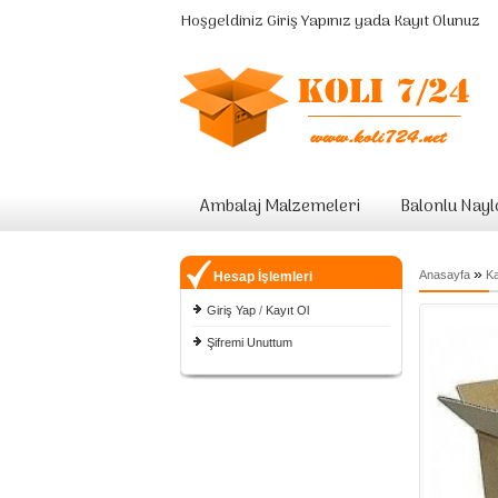
Hoşgeldiniz
Giriş Yapınız
yada
Kayıt Olunuz
Ambalaj Malzemeleri
Balonlu Nay
»
Anasayfa
Ka
Hesap İşlemleri
Giriş Yap
/
Kayıt Ol
Şifremi Unuttum