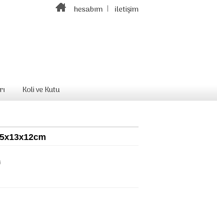
hesabım
iletişim
rı
Koli ve Kutu
 15x13x12cm
i