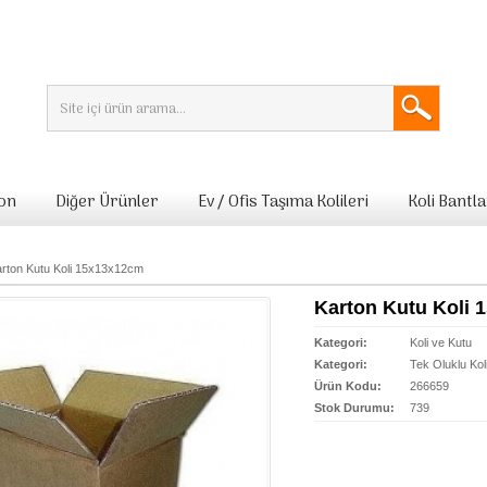
lon
Diğer Ürünler
Ev / Ofis Taşıma Kolileri
Koli Bantla
rton Kutu Koli 15x13x12cm
Karton Kutu Koli
Kategori:
Koli ve Kutu
Kategori:
Tek Oluklu Kol
Ürün Kodu:
266659
Stok Durumu:
739