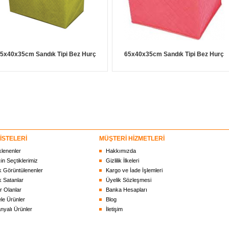
5x40x35cm Sandık Tipi Bez Hurç
65x40x35cm Sandık Tipi Bez Hurç
İSTELERİ
MÜŞTERİ HİZMETLERİ
klenenler
Hakkımızda
çin Seçtiklerimiz
Gizlilik İlkeleri
 Görüntülenenler
Kargo ve İade İşlemleri
 Satanlar
Üyelik Sözleşmesi
r Olanlar
Banka Hesapları
le Ürünler
Blog
yalı Ürünler
İletişim