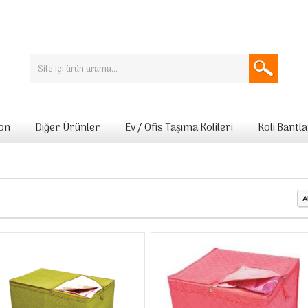
lon
Diğer Ürünler
Ev / Ofis Taşıma Kolileri
Koli Bantla