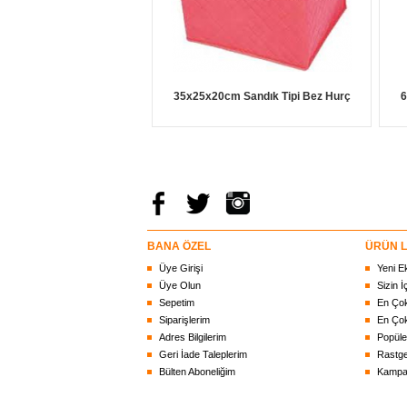
35x25x20cm Sandık Tipi Bez Hurç
6
BANA ÖZEL
ÜRÜN L
Üye Girişi
Yeni E
Üye Olun
Sizin İ
Sepetim
En Çok
Siparişlerim
En Çok
Adres Bilgilerim
Popüle
Geri İade Taleplerim
Rastge
Bülten Aboneliğim
Kampan