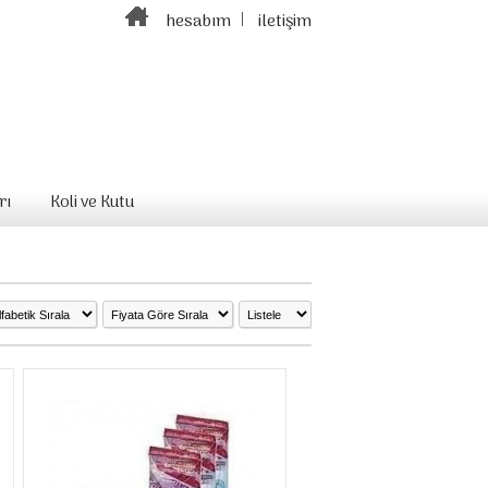
hesabım
iletişim
rı
Koli ve Kutu