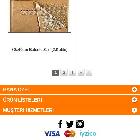
30x40cm Balonlu Zarf [2.Kalite]
1
2
3
>
|
BANA ÖZEL
ÜRÜN LİSTELERİ
MÜŞTERİ HİZMETLERİ