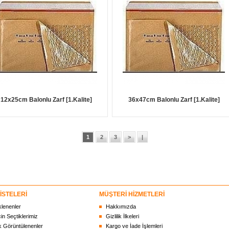
12x25cm Balonlu Zarf [1.Kalite]
36x47cm Balonlu Zarf [1.Kalite]
1
2
3
>
|
İSTELERİ
MÜŞTERİ HİZMETLERİ
klenenler
Hakkımızda
çin Seçtiklerimiz
Gizlilik İlkeleri
 Görüntülenenler
Kargo ve İade İşlemleri