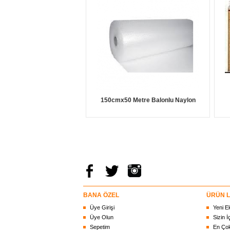
150cmx50 Metre Balonlu Naylon
BANA ÖZEL
ÜRÜN L
Üye Girişi
Yeni E
Üye Olun
Sizin İ
Sepetim
En Çok