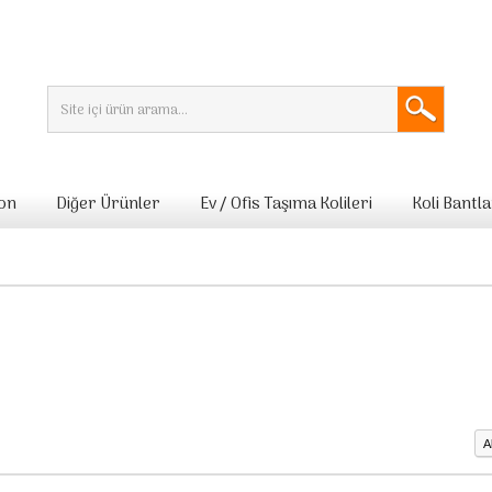
lon
Diğer Ürünler
Ev / Ofis Taşıma Kolileri
Koli Bantla