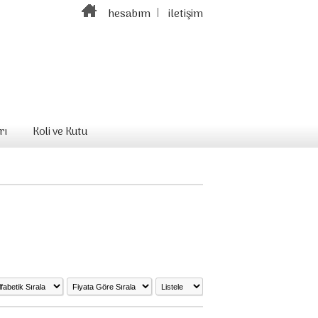
hesabım
iletişim
rı
Koli ve Kutu