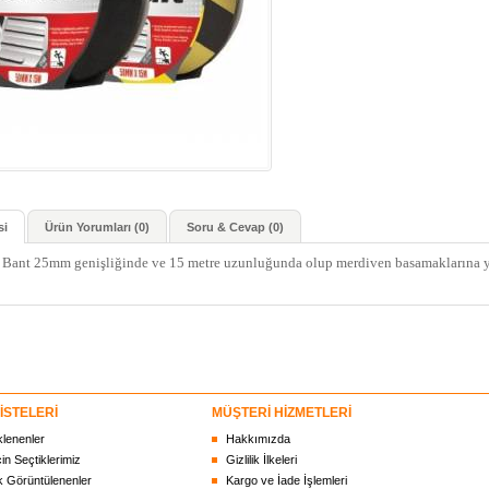
si
Ürün Yorumları (0)
Soru & Cevap (0)
Bant 25mm genişliğinde ve 15 metre uzunluğunda olup merdiven basamaklarına ya
İSTELERİ
MÜŞTERİ HİZMETLERİ
klenenler
Hakkımızda
çin Seçtiklerimiz
Gizlilik İlkeleri
 Görüntülenenler
Kargo ve İade İşlemleri