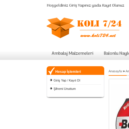
Hoşgeldiniz
Giriş Yapınız
yada
Kayıt Olunuz
Ambalaj Malzemeleri
Balonlu Nay
»
Anasayfa
Am
Hesap İşlemleri
Giriş Yap
/
Kayıt Ol
Şifremi Unuttum