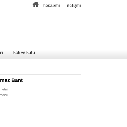
hesabım
iletişim
rı
Koli ve Kutu
maz Bant
meleri
meleri