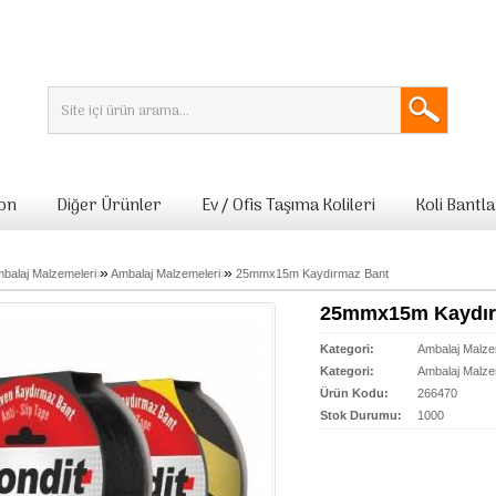
lon
Diğer Ürünler
Ev / Ofis Taşıma Kolileri
Koli Bantla
»
»
balaj Malzemeleri
Ambalaj Malzemeleri
25mmx15m Kaydırmaz Bant
25mmx15m Kaydır
Kategori:
Ambalaj Malze
Kategori:
Ambalaj Malze
Ürün Kodu:
266470
Stok Durumu:
1000