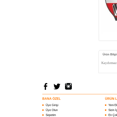
Ürün Bilgi
Kaydırmaz 
BANA ÖZEL
ÜRÜN L
Üye Girişi
Yeni E
Üye Olun
Sizin İ
Sepetim
En Çok