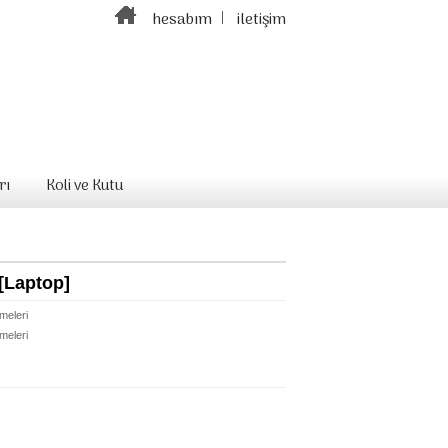
hesabım
iletişim
rı
Koli ve Kutu
[Laptop]
meleri
meleri