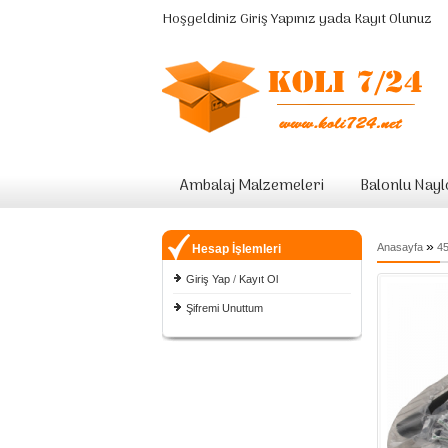
Hoşgeldiniz
Giriş Yapınız
yada
Kayıt Olunuz
Ambalaj Malzemeleri
Balonlu Nay
»
Anasayfa
45
Hesap İşlemleri
Giriş Yap
/
Kayıt Ol
Şifremi Unuttum