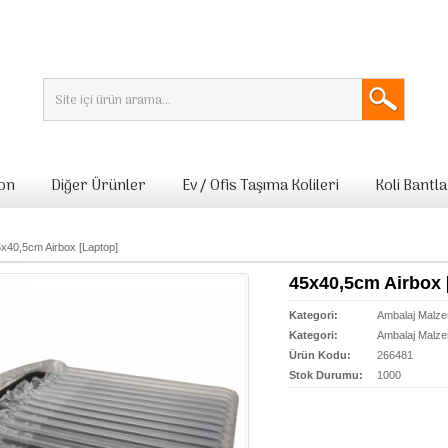
lon
Diğer Ürünler
Ev / Ofis Taşıma Kolileri
Koli Bantla
x40,5cm Airbox [Laptop]
45x40,5cm Airbox 
Kategori:
Ambalaj Malze
Kategori:
Ambalaj Malze
Ürün Kodu:
266481
Stok Durumu:
1000