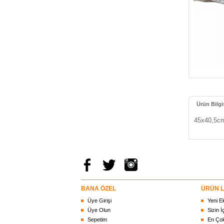
Ürün Bilgi
45
x40,5cm
BANA ÖZEL
ÜRÜN L
Üye Girişi
Yeni E
Üye Olun
Sizin İ
Sepetim
En Çok